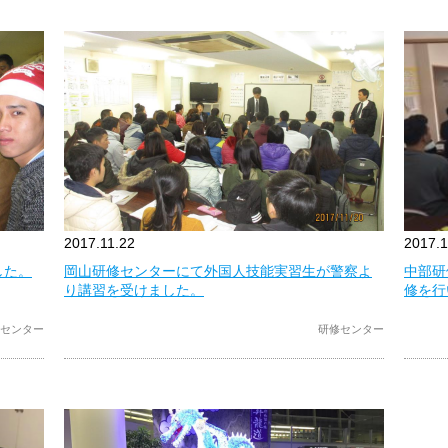
2017.11.22
2017.1
した。
岡山研修センターにて外国人技能実習生が警察よ
中部研
り講習を受けました。
修を行
センター
研修センター