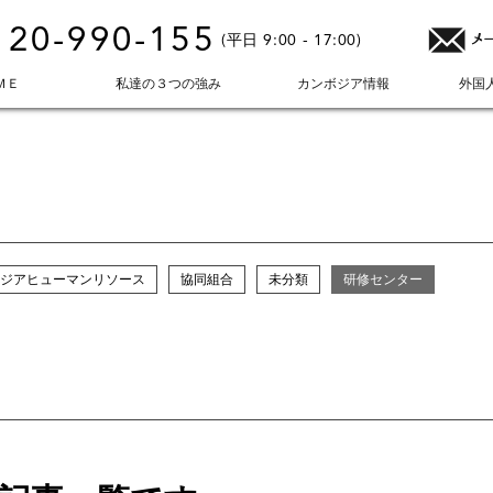
120-990-155
(平日 9:00 - 17:00)
ＭＥ
私達の３つの強み
カンボジア情報
外国
ジアヒューマンリソース
協同組合
未分類
研修センター